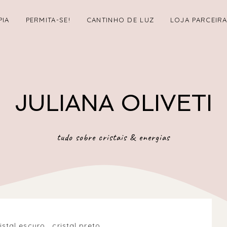
PIA
PERMITA-SE!
CANTINHO DE LUZ
LOJA PARCEIR
JULIANA OLIVETI
tudo sobre cristais & energias
istal escuro
.
cristal preto