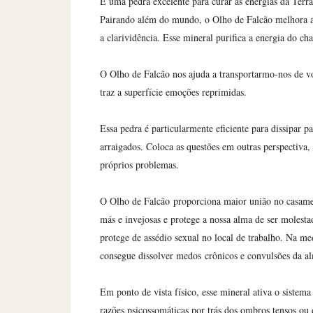
É uma pedra excelente para curar as energias da Terra 
Pairando além do mundo, o Olho de Falcão melhora a 
a clarividência. Esse mineral purifica a energia do c
O Olho de Falcão nos ajuda a transportarmo-nos de vo
traz a superfície emoções reprimidas.
Essa pedra é particularmente eficiente para dissipar 
arraigados. Coloca as questões em outras perspectiva,
próprios problemas.
O Olho de Falcão
proporciona maior união no casamen
más e invejosas e protege a nossa alma de ser molesta
protege de assédio sexual no local de trabalho. Na m
consegue dissolver medos
crônicos e convulsões da a
Em ponto de vista físico, esse mineral ativa o sistema c
razões psicossomáticas por trás dos ombros tensos ou