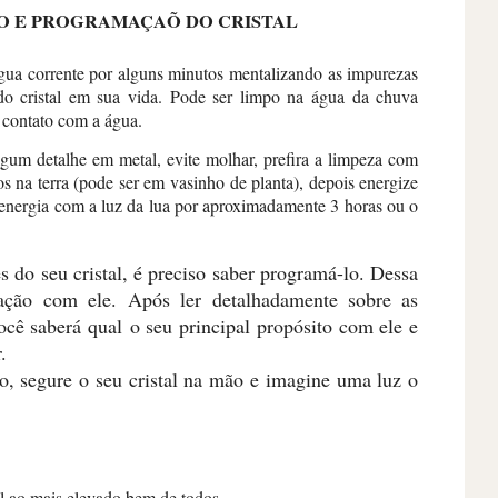
O E PROGRAMAÇAÕ DO CRISTAL
água corrente por alguns minutos mentalizando as impurezas
do cristal em sua vida. Pode ser limpo na água da chuva
 contato com a água.
algum detalhe em metal, evite molhar, prefira a limpeza com
 na terra (pode ser em vasinho de planta), depois energize
 energia com a luz da lua por aproximadamente 3 horas ou o
 do seu cristal, é preciso saber programá-lo. Dessa
ção com ele. Após ler detalhadamente sobre as
você saberá qual o seu principal propósito com ele e
.
o, segure o seu cristal na mão e imagine uma luz o
al ao mais elevado bem de todos.