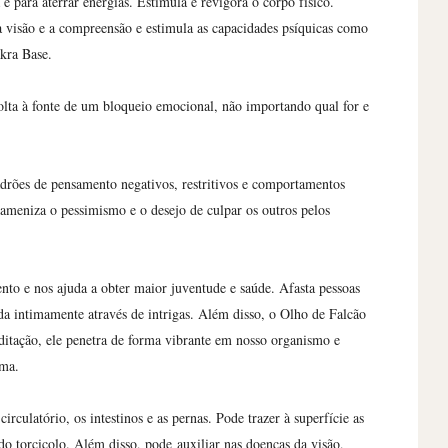
e para aterrar energias. Estimula e revigora o corpo físico.
visão e a compreensão e estimula as capacidades psíquicas como
hakra Base.
lta à fonte de um bloqueio emocional, não importando qual for e
padrões de pensamento negativos, restritivos e comportamentos
 ameniza o pessimismo e o desejo de culpar os outros pelos
to e nos ajuda a obter maior juventude e saúde. Afasta pessoas
da intimamente através de intrigas. Além disso, o Olho de Falcão
editação, ele penetra de forma vibrante em nosso organismo e
lma.
irculatório, os intestinos e as pernas. Pode trazer à superfície as
 do torcicolo. Além disso, pode
auxiliar nas doenças da visão,