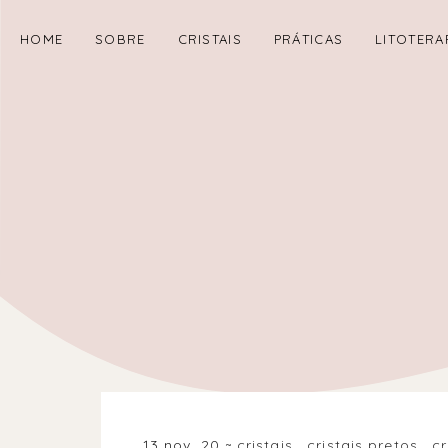
HOME
SOBRE
CRISTAIS
PRÁTICAS
LITOTERA
13 nov. 20
cristais
.
cristais pretos
.
cr