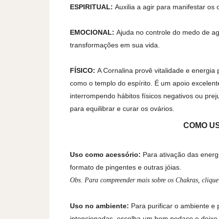
ESPIRITUAL:
Auxilia a agir para manifestar os
EMOCIONAL:
Ajuda no controle do medo de agi
transformações em sua vida.
FÍSICO:
A Cornalina provê vitalidade e energia p
como o templo do espírito. É um apoio excelente
interrompendo hábitos físicos negativos ou prej
para equilibrar e curar os ovários.
COMO US
Uso como acessório:
Para ativação das energia
formato de pingentes e outras jóias.
Obs. Para compreender mais sobre os Chakras, clique
Uso no ambiente:
Para purificar o ambiente e 
intencionadas, escolha um bom pedaço e deixe