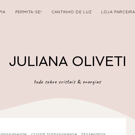
PIA
PERMITA-SE!
CANTINHO DE LUZ
LOJA PARCEIR
JULIANA OLIVETI
tudo sobre cristais & energias
transparente
.
cristal transparente
.
litoterapia