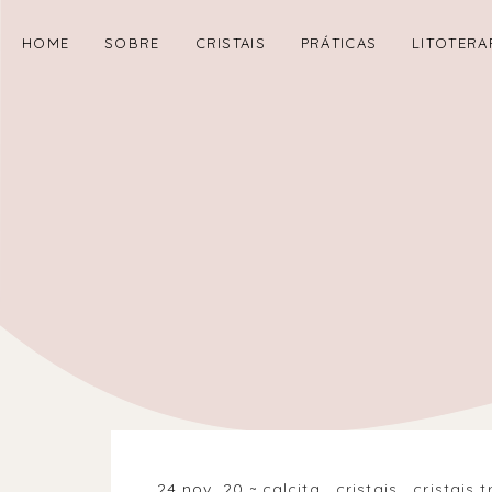
HOME
SOBRE
CRISTAIS
PRÁTICAS
LITOTERA
24 nov. 20
calcita
.
cristais
.
cristais 