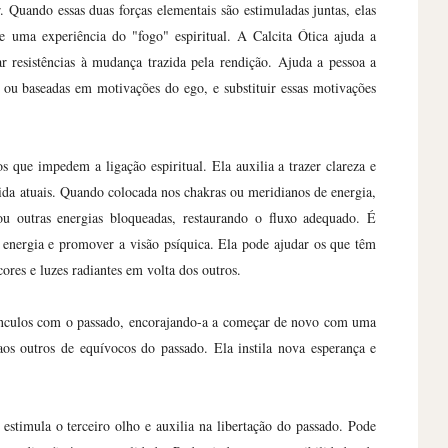
Quando essas duas forças elementais são estimuladas juntas, elas
e uma experiência do "fogo" espiritual. A Calcita Ótica ajuda a
ar resistências à mudança trazida pela rendição. Ajuda a pessoa a
 ou baseadas em motivações do ego, e substituir essas motivações
s que impedem a ligação espiritual. Ela auxilia a trazer clareza e
vida atuais. Quando colocada nos chakras ou meridianos de energia,
 ou outras energias bloqueadas, restaurando o fluxo adequado. É
sa energia e promover a visão psíquica. Ela pode ajudar os que têm
ores e luzes radiantes em volta dos outros.
vínculos com o passado, encorajando-a a começar de novo com uma
aos outros de equívocos do passado. Ela instila nova esperança e
 estimula o terceiro olho e auxilia na libertação do passado. Pode