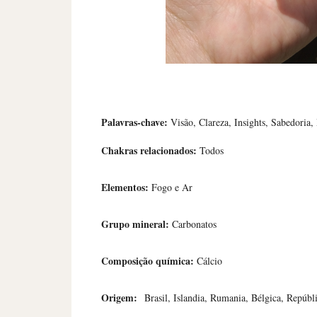
Palavras-chave:
Visão, Clareza, Insights, Sabedoria,
Chakras relacionados:
Todos
Elementos:
Fogo e Ar
Grupo mineral:
C
arbonatos
Composição química:
C
álcio
Origem:
Brasil, Islandia, Rumania, Bélgica, Repúb