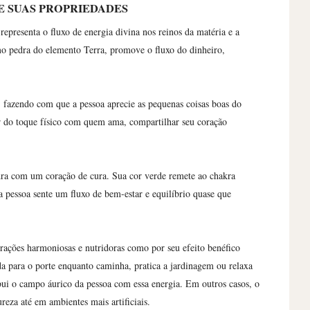
E SUAS PROPRIEDADES
representa o fluxo de energia divina nos reinos da matéria e a
mo pedra do elemento Terra, promove o fluxo do dinheiro,
a, fazendo com que a pessoa aprecie as pequenas coisas boas do
ar do toque físico com quem ama, compartilhar seu coração
a com um coração de cura. Sua cor verde remete ao chakra
e a pessoa sente um fluxo de bem-estar e equilíbrio quase que
brações harmoniosas e nutridoras como por seu efeito benéfico
a para o porte enquanto caminha, pratica a jardinagem ou relaxa
imbui o campo áurico da pessoa com essa energia. Em outros casos, o
reza até em ambientes mais artificiais.