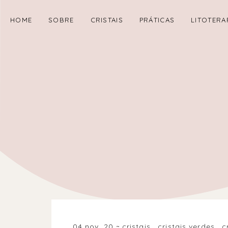
HOME
SOBRE
CRISTAIS
PRÁTICAS
LITOTERA
04 nov. 20
cristais
.
cristais verdes
.
c