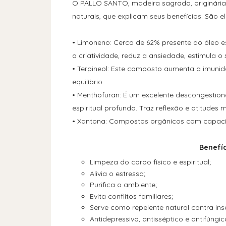
O PALLO SANTO, madeira sagrada, originária 
naturais, que explicam seus benefícios. São el
•
Limoneno: Cerca de 62% presente do óleo es
a criatividade, reduz a ansiedade, estimula o
•
Terpineol: Este composto aumenta a imunidad
equilíbrio.
•
Menthofuran: É um excelente descongestionan
espiritual profunda. Traz reflexão e atitudes 
•
 Xantona: Compostos orgânicos com capaci
Benefíc
Limpeza do corpo físico e espiritual;
Alivia o estressa;
Purifica o ambiente;
Evita conflitos familiares;
Serve como repelente natural contra ins
Antidepressivo, antisséptico e antifúngic