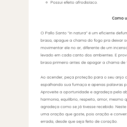
Possui efeito afrodisíaco.
Como u
O Pallo Santo "in natura" é um eficiente def
brasa, apague a chama do fogo pra deixar 
movimentar ele no ar, diferente de um incens
levado em cada canto dos ambientes. E provid
brasa primeiro antes de apagar a chama de 
Ao acender, peça proteção para o seu anjo 
espalhando sua fumaça e apenas palavras po
Aproveite a oportunidade e agradeça pela ab
harmonia, equilíbrio, respeito, amor, mesmo 
agradeça como se já tivesse recebido. Neste
uma oração que goste, pois oração e conver
errada, desde que seja feito de coração.