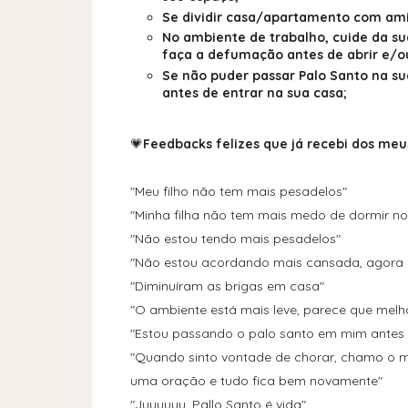
Se dividir casa/apartamento com ami
No ambiente de trabalho, cuide da su
faça a defumação antes de abrir e/o
Se não puder passar Palo Santo na su
antes de entrar na sua casa;
💗
Feedbacks felizes que já recebi dos meus
"Meu filho não tem mais pesadelos"
"Minha filha não tem mais medo de dormir no
"Não estou tendo mais pesadelos"
"Não estou acordando mais cansada, agora 
"Diminuíram as brigas em casa"
"O ambiente está mais leve, parece que melho
"Estou passando o palo santo em mim antes d
"Quando sinto vontade de chorar, chamo o 
uma oração e tudo fica bem novamente"
"Juuuuuu, Pallo Santo é vida"