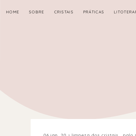
HOME
SOBRE
CRISTAIS
PRÁTICAS
LITOTERA
06 jan. 20
limpeza dos cristais
.
palo 