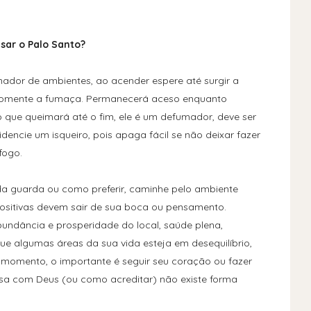
sar o Palo Santo?
umador de ambientes, ao acender espere até surgir a
somente a fumaça. Permanecerá aceso enquanto
o que queimará até o fim, ele é um defumador, deve ser
encie um isqueiro, pois apaga fácil se não deixar fazer
fogo.
da guarda ou como preferir, caminhe pelo ambiente
sitivas devem sair de sua boca ou pensamento.
undância e prosperidade do local, saúde plena,
que algumas áreas da sua vida esteja em desequilíbrio,
 momento, o importante é seguir seu coração ou fazer
sa com Deus (ou como acreditar) não existe forma