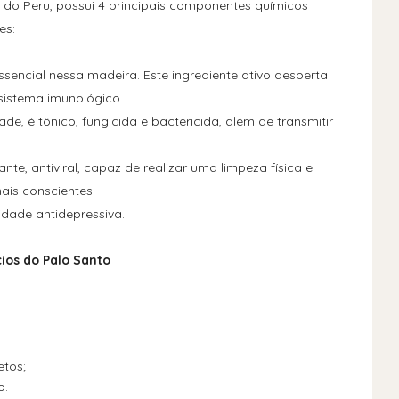
do Peru, possui 4 principais componentes químicos
es:
sencial nessa madeira. Este ingrediente ativo desperta
 sistema imunológico.
e, é tônico, fungicida e bactericida, além de transmitir
te, antiviral, capaz de realizar uma limpeza física e
mais conscientes.
dade antidepressiva.
ios do Palo Santo
etos;
o.