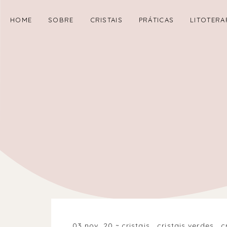
HOME
SOBRE
CRISTAIS
PRÁTICAS
LITOTERA
03 nov. 20
cristais
.
cristais verdes
.
c