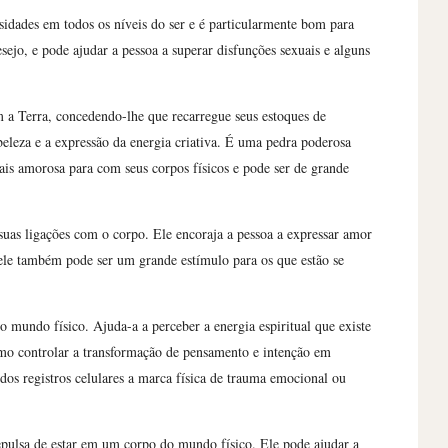
ssidades em todos os níveis do ser e é particularmente bom para
esejo, e pode ajudar a pessoa a superar disfunções sexuais e alguns
 a Terra, concedendo-lhe que recarregue seus estoques de
beleza e a expressão da energia criativa. É uma pedra poderosa
ais amorosa para com seus corpos físicos e pode ser de grande
suas ligações com o corpo. Ele encoraja a pessoa a expressar amor
, ele também pode ser um grande estímulo para os que estão se
o mundo físico. Ajuda-a a perceber a energia espiritual que existe
como controlar a transformação de pensamento e intenção em
 dos registros celulares a marca física de trauma emocional ou
pulsa de estar em um corpo do mundo físico. Ele pode ajudar a